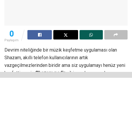
0
Paylaşım
Devrim niteliğinde bir müzik keşfetme uygulaması olan
Shazam, akıllı telefon kullanıcılarının artık
vazgeçilmezlerinden biridir ama siz uygulamayı henüz yeni
keşfettiyseniz
Shazam nedir
gibi sorularınızın olması son
derece normaldir.
Bu yazıda Shazam’ın ne olduğu, nasıl çalıştığı da dahil olmak
üzere hakkında bilinmesi gereken ne varsa sizinle
paylaşarak kafanıza takılabilecek soru işaretlerini
gidereceğiz.
Shazam Nedir?