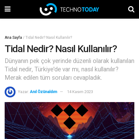
Ana Sayfa
/
Tidal Nedir? Nasıl Kullanılır?
Tidal Nedir? Nasıl Kullanılır?
Dünyanın pek çok yerinde düzenli olarak kullanılan
Tidal nedir, Türkiye'de var mı, nasıl kullanılır?
Merak edilen tüm soruları cevapladık.
Yazar:
Anıl Özünaldım
14 Kasım 2023