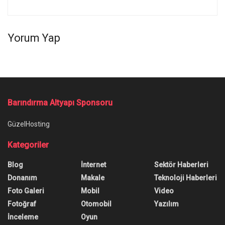
Yorum Yap
Ana Sayfa
/
Lightning Sıvı Algılandı Hatası Nasıl Düzeltilir?
Lightning Sıvı Algılandı Hatası
Nasıl Düzeltilir?
Lightning sıvı algılandı uyarısı yüzünden
telefonunuzu şarj edemiyor musunuz? Bu çözüm
yollarını deneyin, sorunu giderin.