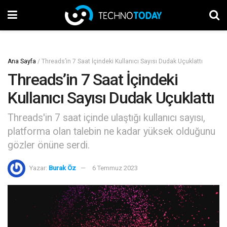
Ana Sayfa
/
Threads’in 7 Saat İçindeki Kullanıcı Sayısı Dudak Uçuklattı
Threads’in 7 Saat İçindeki
Kullanıcı Sayısı Dudak Uçuklattı
Threads'in 7 saat içinde ulaştığı kullanıcı sayısı,
platforma olan talebin ne kadar yüksek olduğunu
gözler önüne serdi.
Yazar:
Burak Öz
6 Temmuz 2023