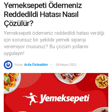
Yemeksepeti Ödemeniz
Reddedildi Hatası Nasıl
Çözülür?
Yemeksepeti ödemeniz reddedildi hatası verdiği
için sorunsuz bir şekilde yemek siparişi
veremiyor musunuz? Bu çözüm yollarını
uygulayın!
Yazar:
Arda Özünaldım
28 Mayıs 2025