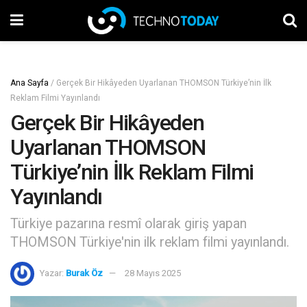
Ana Sayfa
/
Gerçek Bir Hikâyeden Uyarlanan THOMSON Türkiye’nin İlk
Reklam Filmi Yayınlandı
Gerçek Bir Hikâyeden
Uyarlanan THOMSON
Türkiye’nin İlk Reklam Filmi
Yayınlandı
Türkiye pazarına resmî olarak giriş yapan
THOMSON Türkiye'nin ilk reklam filmi yayınlandı.
Yazar:
Burak Öz
28 Mayıs 2025