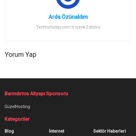
Arda Özünaldım
Technotoday.com.tr İçerik Editörü
Yorum Yap
Barındırma Altyapı Sponsoru
GüzelHosting
Kategoriler
Blog
İnternet
Sektör Haberleri