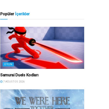
Popüler
İçerikler
OYUN
Samurai Duels Kodları
7 AĞUSTOS 2026