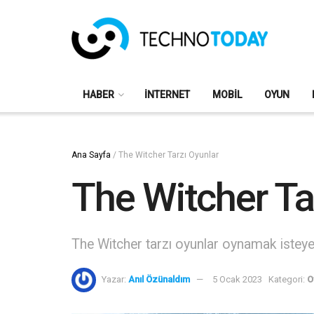
HABER
İNTERNET
MOBIL
OYUN
Ana Sayfa
/
The Witcher Tarzı Oyunlar
The Witcher Ta
The Witcher tarzı oyunlar oynamak isteyen 
Yazar:
Anıl Özünaldım
5 Ocak 2023
Kategori:
O