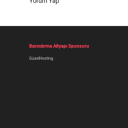
Yorum Yap
Ana Sayfa
/
PUBG Mobile İsim Değiştirme Nasıl Yapılır?
PUBG Mobile İs
PUBG Mobile isim değiştirme işleminin ya
Yazar:
Anıl Özünaldım
5 Ocak 2023
Kategori:
O