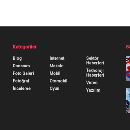
im Değiştirme Nasıl
pılabilmesi için hangi adımların uygulanması gerekiyor
0
0
0
yun