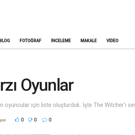
BLOG
FOTOĞRAF
İNCELEME
MAKALE
VIDEO
rzı Oyunlar
oyuncular için liste oluşturduk. İşte The Witcher'ı se
0
0
0
yun