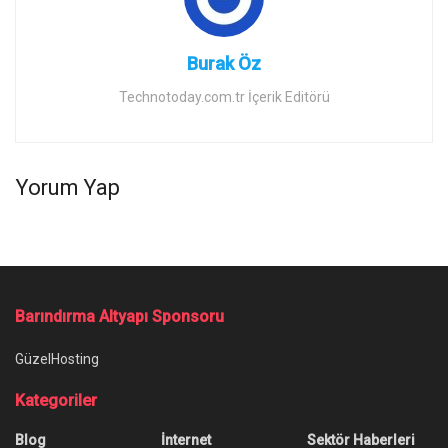
Burak Öz
Technotoday.com.tr İçerik Editörü
Yorum Yap
Barındırma Altyapı Sponsoru
GüzelHosting
Kategoriler
Blog
İnternet
Sektör Haberleri