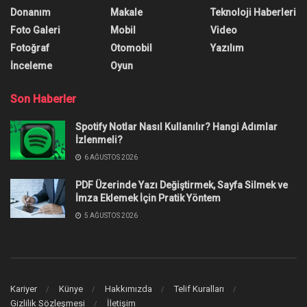
Donanım
Makale
Teknoloji Haberleri
Foto Galeri
Mobil
Video
Fotoğraf
Otomobil
Yazılım
İnceleme
Oyun
Son Haberler
Spotify Notlar Nasıl Kullanılır? Hangi Adımlar
İzlenmeli?
6 AĞUSTOS 2026
PDF Üzerinde Yazı Değiştirmek, Sayfa Silmek ve
İmza Eklemek İçin Pratik Yöntem
5 AĞUSTOS 2026
Kariyer
Künye
Hakkımızda
Telif Kuralları
Gizlilik Sözleşmesi
İletişim