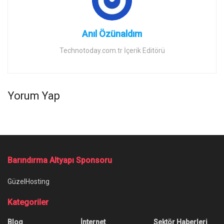
Anıl Özünaldım
Technotoday.com.tr İçerik Editörü
Yorum Yap
Barındırma Altyapı Sponsoru
GüzelHosting
Kategoriler
Blog
İnternet
Sektör Haberleri