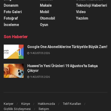
Donanım
Makale
Teknoloji Haberleri
Foto Galeri
Mobil
Video
Fotoğraf
Otomobil
Yazılım
İnceleme
Oyun
Son Haberler
Google One Aboneliklerine Türkiye’de Büyük Zam!
9 AĞUSTOS 2026
Huawei’in Yeni Ürünleri 19 Ağustos’ta Satışa
Çıkıyor
9 AĞUSTOS 2026
Kariyer
Künye
Hakkımızda
Telif Kuralları
Gizlilik Sözleşmesi
İletişim