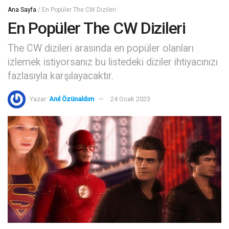
Ana Sayfa
/
En Popüler The CW Dizileri
En Popüler The CW Dizileri
The CW dizileri arasında en popüler olanları
izlemek istiyorsanız bu listedeki diziler ihtiyacınızı
fazlasıyla karşılayacaktır.
Yazar:
Anıl Özünaldım
24 Ocak 2023