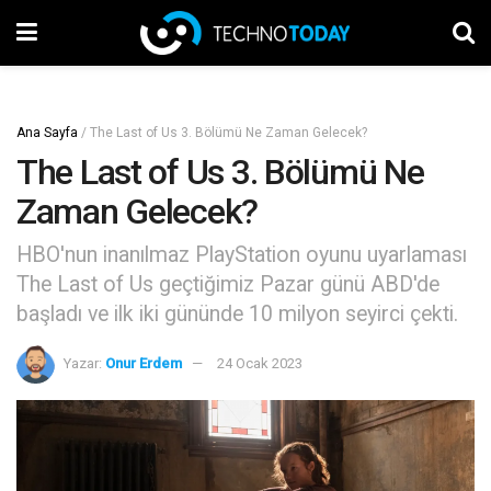
Ana Sayfa
/
The Last of Us 3. Bölümü Ne Zaman Gelecek?
The Last of Us 3. Bölümü Ne
Zaman Gelecek?
HBO'nun inanılmaz PlayStation oyunu uyarlaması
The Last of Us geçtiğimiz Pazar günü ABD'de
başladı ve ilk iki gününde 10 milyon seyirci çekti.
Yazar:
Onur Erdem
24 Ocak 2023