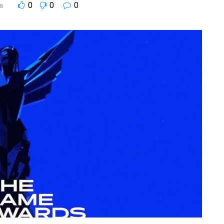
0
0
0
n