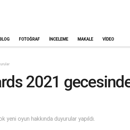
BLOG
FOTOĞRAF
İNCELEME
MAKALE
VIDEO
urular
ds 2021 gecesinde
 yeni oyun hakkında duyurular yapıldı.