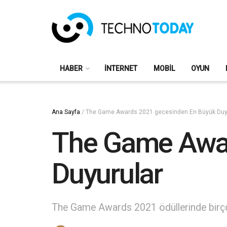
HABER
İNTERNET
MOBIL
OYUN
Ana Sayfa
/
The Game Awards 2021 gecesinden En Büyük Duy
The Game Awar
Duyurular
The Game Awards 2021 ödüllerinde birçok