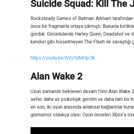
Suicide Squad: Kill The 
Rocksteady Games of Batman: Arkham tarafından ge
önce bir fragmanla ortaya çıkmıştı. Bununla birli
gördük. Görüntülerde Harley Quinn, Deadshot ve di
kendisi gibi hissetmeyen The Flash ile savaştığı
https://youtu.be/6VyYdMHp7lk
Alan Wake 2
Uzun zamandır beklenen devam filmi Alan Wake 2,
sefer, daha az psikolojik gerilim ve daha tam bir
en son, iki oyun arasında anlatısal bağlantılar kur
görmemiz oldukça olası. Oyun önceleri Xbox’a özeld