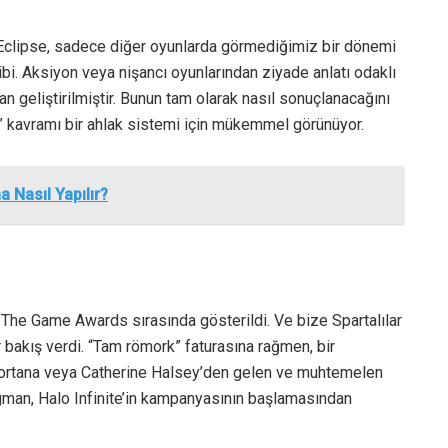
clipse, sadece diğer oyunlarda görmediğimiz bir dönemi
ibi. Aksiyon veya nişancı oyunlarından ziyade anlatı odaklı
n geliştirilmiştir. Bunun tam olarak nasıl sonuçlanacağını
af” kavramı bir ahlak sistemi için mükemmel görünüyor.
Nasıl Yapılır?
The Game Awards sırasında gösterildi. Ve bize Spartalılar
r bakış verdi. “Tam römork” faturasına rağmen, bir
Cortana veya Catherine Halsey’den gelen ve muhtemelen
agman, Halo Infinite’in kampanyasının başlamasından