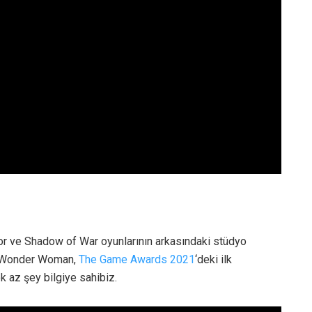
r ve Shadow of War oyunlarının arkasındaki stüdyo
an Wonder Woman,
The Game Awards 2021
‘deki ilk
k az şey bilgiye sahibiz.