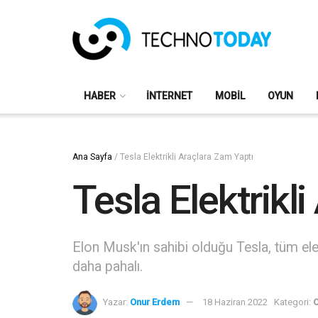
HABER
İNTERNET
MOBIL
OYUN
Ana Sayfa
/
Tesla Elektrikli Araçlara Zam Yaptı
Tesla Elektrikl
Elon Musk'ın sahibi olduğu Tesla, tüm elek
daha pahalı.
Yazar:
Onur Erdem
18 Haziran 2022
Kategori:
O