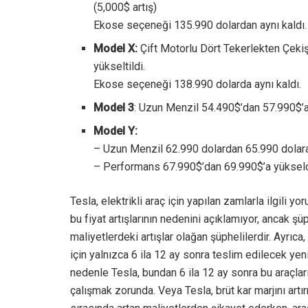
(5,000$ artış)
Ekose seçeneği 135.990 dolardan aynı kaldı.
Model X:
Çift Motorlu Dört Tekerlekten Çekiş
yükseltildi.
Ekose seçeneği 138.990 dolarda aynı kaldı.
Model 3
: Uzun Menzil 54.490$’dan 57.990$’a 
Model Y:
– Uzun Menzil 62.990 dolardan 65.990 dolara 
– Performans 67.990$’dan 69.990$’a yükseldi
Tesla, elektrikli araç için yapılan zamlarla ilgili
bu fiyat artışlarının nedenini açıklamıyor, ancak ş
maliyetlerdeki artışlar olağan şüphelilerdir. Ayrıca
için yalnızca 6 ila 12 ay sonra teslim edilecek yeni
nedenle Tesla, bundan 6 ila 12 ay sonra bu araçlar
çalışmak zorunda. Veya Tesla, brüt kar marjını artırma