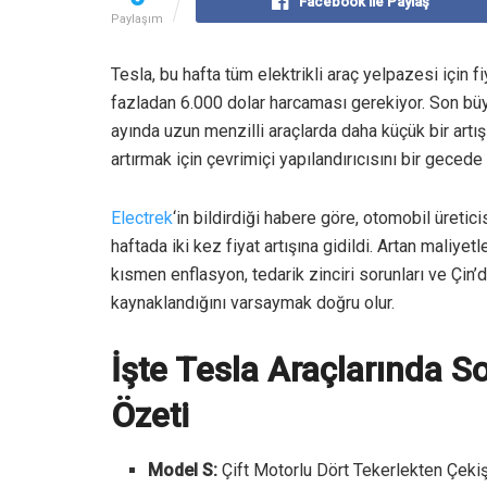
Facebook ile Paylaş
Paylaşım
Tesla, bu hafta tüm elektrikli araç yelpazesi için fi
fazladan 6.000 dolar harcaması gerekiyor. Son büy
ayında uzun menzilli araçlarda daha küçük bir artış
artırmak için çevrimiçi yapılandırıcısını bir gecede
Electrek
‘in bildirdiği habere göre, otomobil üreticis
haftada iki kez fiyat artışına gidildi. Artan maliyet
kısmen enflasyon, tedarik zinciri sorunları ve Çi
kaynaklandığını varsaymak doğru olur.
İşte Tesla Araçlarında So
Özeti
Model S:
Çift Motorlu Dört Tekerlekten Çeki