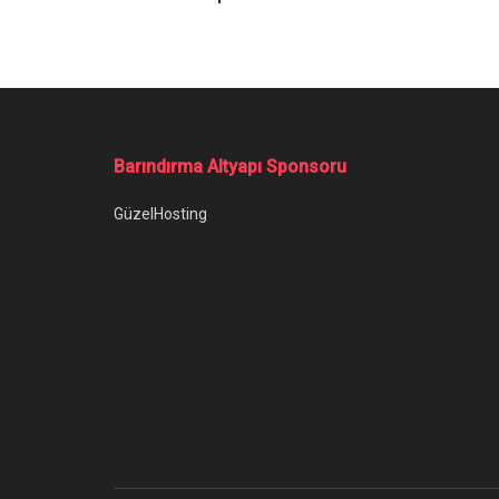
Ana Sayfa
/
1969 Model Ford Mustang Mach 1 Yenilendi
1969 Model Fo
Bu birinci nesil Ford Mustang Mach 1, 20
sanat eserine dönüştürüldü.
Yazar:
Onur Erdem
17 Mayıs 2022
Kategori:
Ot