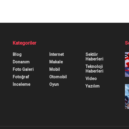
rd Mustang Mach 1 
05 yılında yenilendi ve günümüzün telaşlı yaşam tarz
0
0
0
omobil