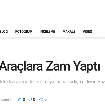
BLOG
FOTOĞRAF
İNCELEME
MAKALE
VIDEO
i Araçlara Zam Yaptı
trikli araç modellerinin fiyatlarında artışa gidiyor. Ba
0
0
0
tomobil