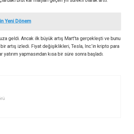
ardaki brüt kar marjları geçen yıl sürekli olarak arttı.
İçin Yeni Dönem
a geldi. Ancak ilk büyük artış Mart’ta gerçekleşti ve bunu
 artış izledi. Fiyat değişiklikleri, Tesla, Inc.’in kripto para
lar yatırım yapmasından kısa bir süre sonra başladı.
örü