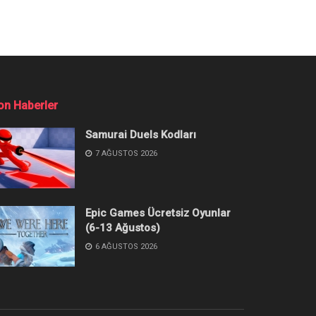
Yenilendi
ına mükemmel şekilde uyarlanmış bir