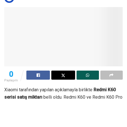
0
Paylaşım
Xiaomi tarafından yapılan açıklamayla birlikte
Redmi K60
serisi satış miktarı
belli oldu. Redmi K60 ve Redmi K60 Pro
modellerinden oluşan telefon serisi, yalnızca 5 dakikada
büyük bir başarı elde etti. Peki, söz konusu cihazlar ne
kadar sattı?