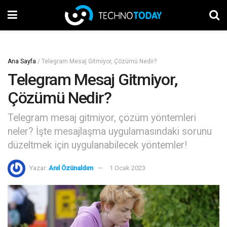
Ana Sayfa
/
Telegram Mesaj Gitmiyor, Çözümü Nedir?
Telegram Mesaj Gitmiyor,
Çözümü Nedir?
Telegram mesaj gitmiyor, çözüm yöntemleri
neler? İşte mesajlaşma uygulamasındaki sorunu
düzeltmek için uygulanabilecek yöntemler!
Yazar:
Anıl Özünaldım
1 Ocak 2023