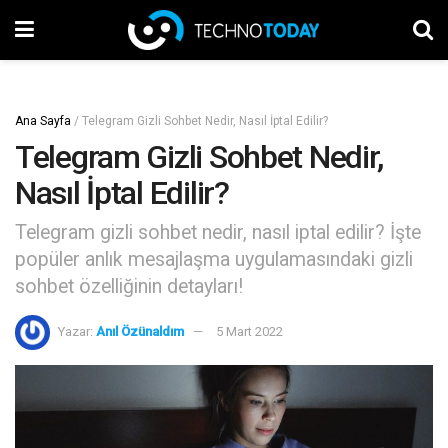
Ana Sayfa
/
Telegram Gizli Sohbet Nedir, Nasıl İptal Edilir?
Telegram Gizli Sohbet Nedir,
Nasıl İptal Edilir?
Telegram gizli sohbet nedir, nasıl iptal edilir? İşte
popüler anlık mesajlaşma uygulamasındaki gizli
sohbet özelliğinin detayları!
Yazar:
Anıl Özünaldım
5 Mart 2022