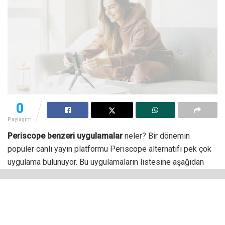
0
Paylaşım
Periscope benzeri uygulamalar
neler? Bir dönemin
popüler canlı yayın platformu Periscope alternatifi pek çok
uygulama bulunuyor. Bu uygulamaların listesine aşağıdan
göz atabilirsiniz.
Twitter’ın canlı yayın hizmeti Periscope, 2015 yılının mart
ayında hizmet vermeye başladı. Android ve iOS platformları
için yayımlanan hizmet, bir dönem çok sayıda kullanıcı