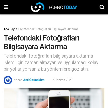
Ana Sayfa
/
Telefondaki Fotoğrafları Bilgisayara Aktarma
Telefondaki Fotoğrafları
Bilgisayara Aktarma
Telefondaki fotoğrafları bilgisayara aktarma
işlemi için zaman almayan ve uygulaması kolay
bir yol arıyorsanız bu yöntemlere göz atın.
Yazar:
Anıl Özünaldım
7 Haziran 2023