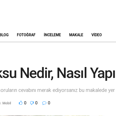
BLOG
FOTOĞRAF
İNCELEME
MAKALE
VIDEO
su Nedir, Nasıl Yapıl
 soruların cevabını merak ediyorsanız bu makalede yer al
0
0
0
i:
Mobil