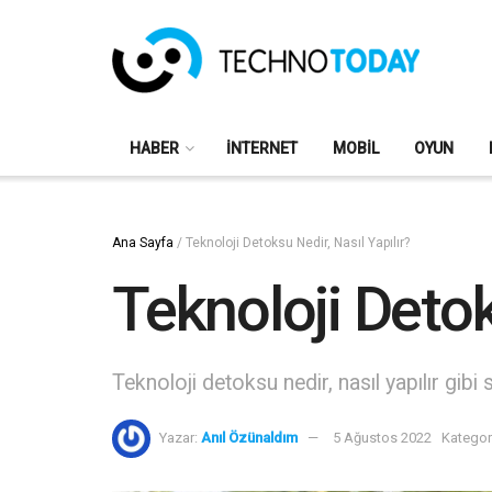
HABER
İNTERNET
MOBIL
OYUN
Ana Sayfa
/
Teknoloji Detoksu Nedir, Nasıl Yapılır?
Teknoloji Detok
Teknoloji detoksu nedir, nasıl yapılır gibi
Yazar:
Anıl Özünaldım
5 Ağustos 2022
Kategor