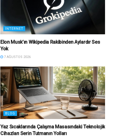
İNTERNET
Elon Musk’ın Wikipedia Rakibinden Aylardır Ses
Yok
7 AĞUSTOS 2026
BLOG
Yaz Sıcaklarında Çalışma Masasındaki Teknolojik
Cihazları Serin Tutmanın Yolları