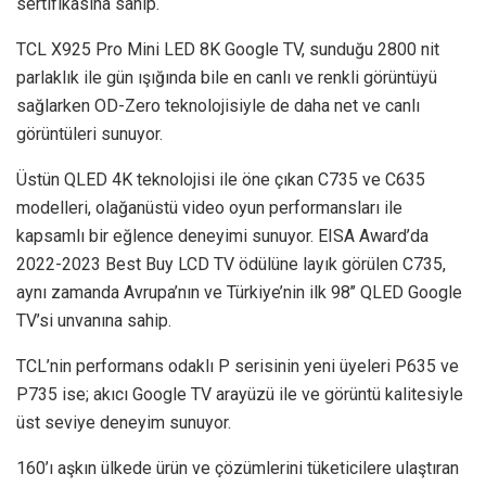
sertifikasına sahip.
TCL X925 Pro Mini LED 8K Google TV, sunduğu 2800 nit
parlaklık ile gün ışığında bile en canlı ve renkli görüntüyü
sağlarken OD-Zero teknolojisiyle de daha net ve canlı
görüntüleri sunuyor.
Üstün QLED 4K teknolojisi ile öne çıkan C735 ve C635
modelleri, olağanüstü video oyun performansları ile
kapsamlı bir eğlence deneyimi sunuyor. EISA Award’da
2022-2023 Best Buy LCD TV ödülüne layık görülen C735,
aynı zamanda Avrupa’nın ve Türkiye’nin ilk 98’’ QLED Google
TV’si unvanına sahip.
TCL’nin performans odaklı P serisinin yeni üyeleri P635 ve
P735 ise; akıcı Google TV arayüzü ile ve görüntü kalitesiyle
üst seviye deneyim sunuyor.
160’ı aşkın ülkede ürün ve çözümlerini tüketicilere ulaştıran