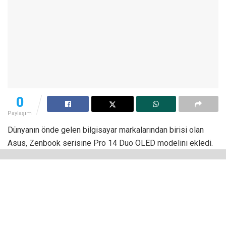
0
Paylaşım
Dünyanın önde gelen bilgisayar markalarından birisi olan
Asus, Zenbook serisine Pro 14 Duo OLED modelini ekledi.
Şirketin bu modelinde öne çıkan en önemli özellik olarak ise
karşımıza çift ekranlı olması çıkıyor.
ASUS
, içerik üreticileri
için tasarladığı, yeni nesil Screenpad ve son teknoloji
soğutma sistemi özellikleriyle dikkat çeken, yaratıcı
profesyonellerin hayatını kolaylaştıracak daha birçok
yenilikle dolu Pro 14 Duo OLED’i ile dikkatleri üzerinde