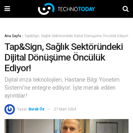
Ana Sayfa
/
Tap&Sign, Sağlık Sektöründeki Dijital Dönüşüme Öncülük Ediyor!
Tap&Sign, Sağlık Sektöründeki
Dijital Dönüşüme Öncülük
Ediyor!
Dijital imza teknolojileri, Hastane Bilgi Yönetim
Sistemi’ne entegre ediliyor. İşte merak edilen
ayrıntılar!
Yazar:
Burak Öz
27 Mart 2024