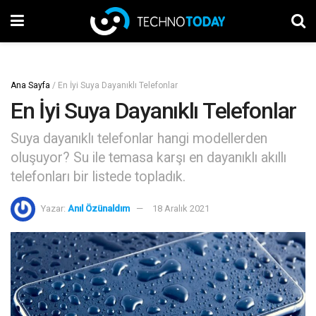
Ana Sayfa
/
En İyi Suya Dayanıklı Telefonlar
En İyi Suya Dayanıklı Telefonlar
Suya dayanıklı telefonlar hangi modellerden
oluşuyor? Su ile temasa karşı en dayanıklı akıllı
telefonları bir listede topladık.
Yazar:
Anıl Özünaldım
18 Aralık 2021