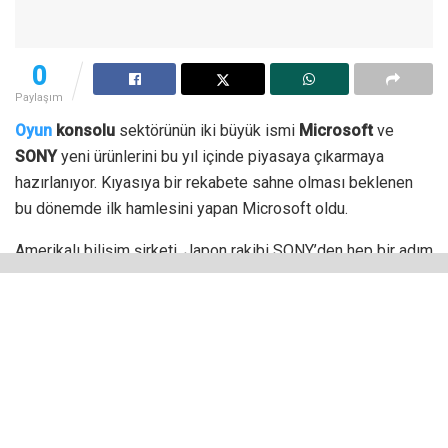
0
Paylaşım
Oyun
konsolu
sektörünün iki büyük ismi
Microsoft
ve
SONY
yeni ürünlerini bu yıl içinde piyasaya çıkarmaya
hazırlanıyor. Kıyasıya bir rekabete sahne olması beklenen
bu dönemde ilk hamlesini yapan Microsoft oldu.
Amerikalı bilişim şirketi, Japon rakibi SONY’den hep bir adım
önde hareket ederken, yeni nesil
Xbox
‘ın “
Series X
” ve
“
Series S
” adlarıyla iki ayrı model şeklinde tasarlanıp satışa
sunulacağını çok önceden duyurmuştu.
Oyunseverlerin bu açıklama sonrası merakla beklediği bir
diğer konu ise yeni Xbox’ların ne kadarlık fiyat etiketleriyle
raflardaki yerlerini alacağıydı.