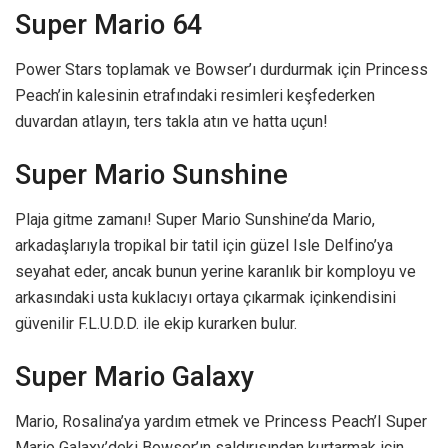
Super Mario 64
Power Stars toplamak ve Bowser’ı durdurmak için Princess
Peach’in kalesinin etrafındaki resimleri keşfederken
duvardan atlayın, ters takla atın ve hatta uçun!
Super Mario Sunshine
Plaja gitme zamanı! Super Mario Sunshine’da Mario,
arkadaşlarıyla tropikal bir tatil için güzel Isle Delfino’ya
seyahat eder, ancak bunun yerine karanlık bir komployu ve
arkasındaki usta kuklacıyı ortaya çıkarmak içinkendisini
güvenilir F.L.U.D.D. ile ekip kurarken bulur.
Super Mario Galaxy
Mario, Rosalina’ya yardım etmek ve Princess Peach’I Super
Mario Galaxy’deki Bowser’ın saldırısından kurtarmak için