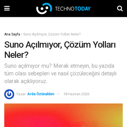
Ana Sayfa
/
Suno Açılmıyor, Çözüm Yolları Neler?
Suno Açılmıyor, Çözüm Yolları
Neler?
Suno açılmıyor mu? Merak etmeyin, bu yazıda
tüm olası sebepleri ve nasıl çözüleceğini detaylı
olarak açıklıyoruz.
Yazar:
Arda Özünaldım
18 Haziran 2026