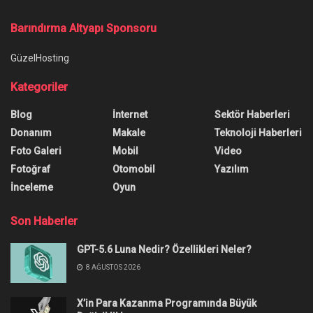
Barındırma Altyapı Sponsoru
GüzelHosting
Kategoriler
Blog
İnternet
Sektör Haberleri
Donanım
Makale
Teknoloji Haberleri
Foto Galeri
Mobil
Video
Fotoğraf
Otomobil
Yazılım
İnceleme
Oyun
Son Haberler
GPT-5.6 Luna Nedir? Özellikleri Neler?
8 AĞUSTOS 2026
X’in Para Kazanma Programında Büyük