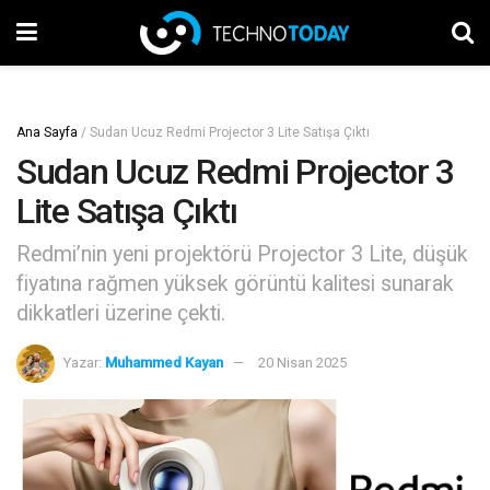
Ana Sayfa
/
Sudan Ucuz Redmi Projector 3 Lite Satışa Çıktı
Sudan Ucuz Redmi Projector 3
Lite Satışa Çıktı
Redmi’nin yeni projektörü Projector 3 Lite, düşük
fiyatına rağmen yüksek görüntü kalitesi sunarak
dikkatleri üzerine çekti.
Yazar:
Muhammed Kayan
20 Nisan 2025