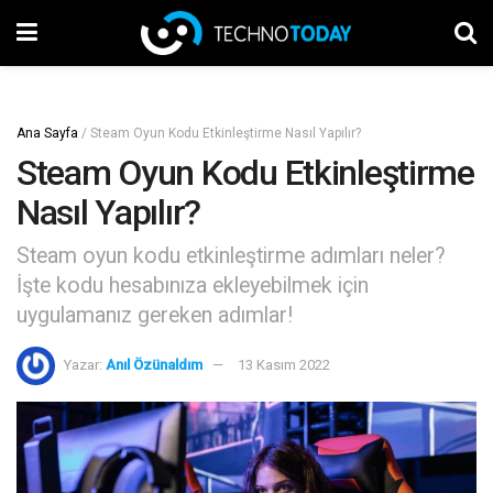
Ana Sayfa
/
Steam Oyun Kodu Etkinleştirme Nasıl Yapılır?
Steam Oyun Kodu Etkinleştirme
Nasıl Yapılır?
Steam oyun kodu etkinleştirme adımları neler?
İşte kodu hesabınıza ekleyebilmek için
uygulamanız gereken adımlar!
Yazar:
Anıl Özünaldım
13 Kasım 2022