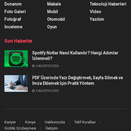
Belli Oldu
Call of Duty: Warzone 2 boyutu ortaya çıktı. Peki,
battle royale türündeki Warzone 2 isimli oyun ne
kadar yer kaplayacak?
Yazar:
Burak Öz
13 Kasım 2022
0
Paylaşım