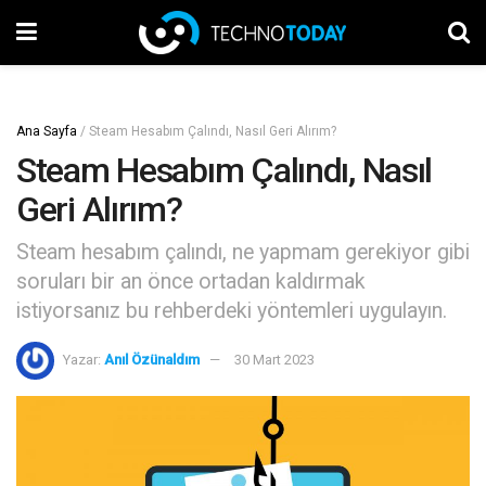
Ana Sayfa
/
Steam Hesabım Çalındı, Nasıl Geri Alırım?
Steam Hesabım Çalındı, Nasıl
Geri Alırım?
Steam hesabım çalındı, ne yapmam gerekiyor gibi
soruları bir an önce ortadan kaldırmak
istiyorsanız bu rehberdeki yöntemleri uygulayın.
Yazar:
Anıl Özünaldım
30 Mart 2023