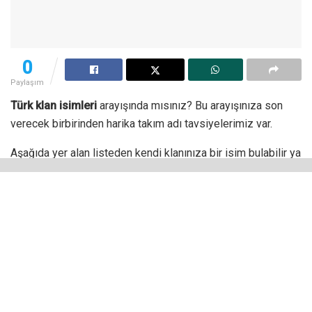
0
Paylaşım
Türk klan isimleri
arayışında mısınız? Bu arayışınıza son
verecek birbirinden harika takım adı tavsiyelerimiz var.
Aşağıda yer alan listeden kendi klanınıza bir isim bulabilir ya
da bu isimlerden yola çıkarak yeni bir klan ismi
oluşturabilirsiniz. Ayrıca iyi bir klan adı seçmek için nelere
dikkat edilmesi gerektiğini de öğrenebilirsiniz.
Türk Klan İsimleri Listesi
Alfa Birlik
Aslan Pençesi