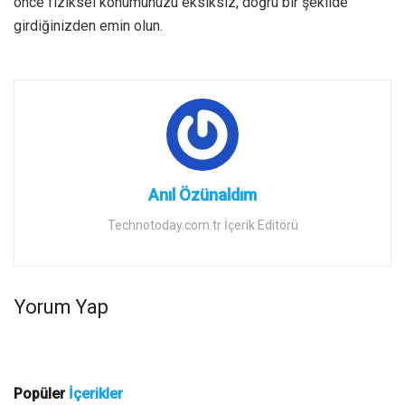
önce fiziksel konumunuzu eksiksiz, doğru bir şekilde
girdiğinizden emin olun.
Anıl Özünaldım
Technotoday.com.tr İçerik Editörü
Yorum Yap
Popüler
İçerikler