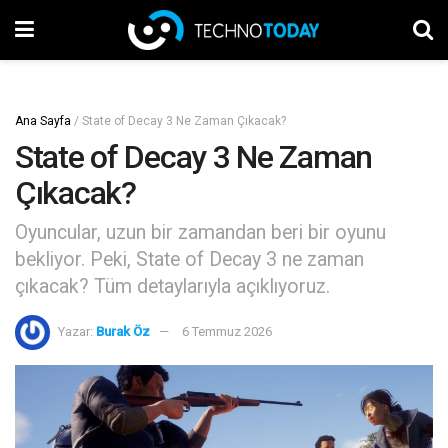
Ana Sayfa
/
State of Decay 3 Ne Zaman Çıkacak?
State of Decay 3 Ne Zaman
Çıkacak?
Oyuncular, uzun bir zamandan beri bir oyunu
bekliyor. Peki, State of Decay 3 ne zaman
çıkacak? Tüm detaylarıyla açıklıyoruz.
Yazar:
Burak Öz
6 Temmuz 2026