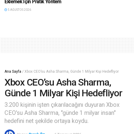
Eklemek İçin Pratik Yöntem
5 AĞUSTOS 2026
Ana Sayfa
/
Xbox CEO’su Asha Sharma, Günde 1 Milyar Kişi Hedefliyor
Xbox CEO’su Asha Sharma,
Günde 1 Milyar Kişi Hedefliyor
3.200 kişinin işten çıkarılacağını duyuran Xbox
CEO'su Asha Sharma, "günde 1 milyar insan"
hedefini net şekilde ortaya koydu.