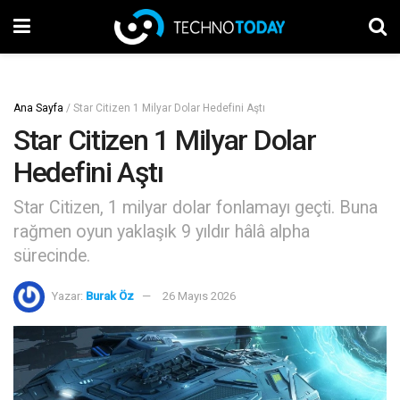
Ana Sayfa
/
Star Citizen 1 Milyar Dolar Hedefini Aştı
Star Citizen 1 Milyar Dolar
Hedefini Aştı
Star Citizen, 1 milyar dolar fonlamayı geçti. Buna
rağmen oyun yaklaşık 9 yıldır hâlâ alpha
sürecinde.
Yazar:
Burak Öz
26 Mayıs 2026