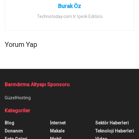
Burak Öz
Technotoday.com.tr İçerik Editörü
Yorum Yap
Barındırma Altyapı Sponsoru
GüzelHosting
Kategoriler
Blog
İnternet
Sektör Haberleri
Donanım
Makale
Teknoloji Haberleri
Foto Galeri
Mobil
Video