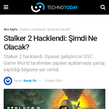
Ana Sayfa
/
Stalker 2 Hacklendi: Şimdi Ne Olacak?
Stalker 2 Hacklendi: Şimdi Ne
Olacak?
Stalker 2 hacklendi. Oyunun geliştiricisi GSC
Game World tarafından yapılan açıklamada şantaj
yapıldığı bilgisine yer verildi.
Yazar:
Burak Öz
13 Mart 2023