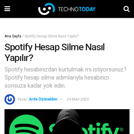
Ana Sayfa
/
Spotify Hesap Silme Nasıl Yapılır?
Spotify Hesap Silme Nasıl
Yapılır?
Spotify hesabınızdan kurtulmak mı istiyorsunuz?
Spotify hesap silme adımlarıyla hesabınızı
sonsuza kadar yok edin.
Yazar:
Arda Özünaldım
24 Mart 2025