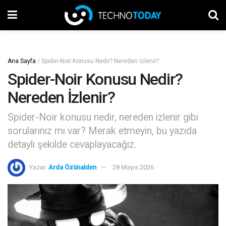
Ana Sayfa
/
Spider-Noir Konusu Nedir? Nereden İzlenir?
Spider-Noir Konusu Nedir?
Nereden İzlenir?
Spider-Noir konusu nedir, nereden izlenir gibi
sorularınız mı var? Merak etmeyin, bu yazıda
detaylı şekilde cevaplayacağız.
Yazar:
Arda Özünaldım
28 Mayıs 2026