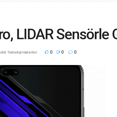
ro, LIDAR Sensörle G
0
0
0
obil
,
Teknoloji Haberleri