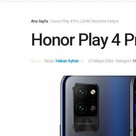
Ana Sayfa
/
Honor Play 4 Pro, LIDAR Sensörle Geliyor
Honor Play 4 P
Yazar:
Hakan Ayhan
31 Mayıs 2020
Kategori:
M