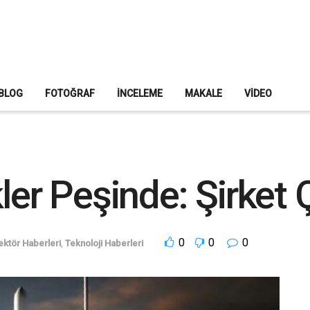
BLOG
FOTOĞRAF
İNCELEME
MAKALE
VIDEO
ler Peşinde: Şirket Ç
0
0
0
ektör Haberleri
,
Teknoloji Haberleri