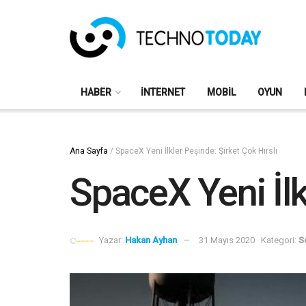
HABER
İNTERNET
MOBIL
OYUN
Ana Sayfa
/
SpaceX Yeni İlkler Peşinde: Şirket Çok Hırslı
SpaceX Yeni İlk
Yazar:
Hakan Ayhan
31 Mayıs 2020
Kategori:
S