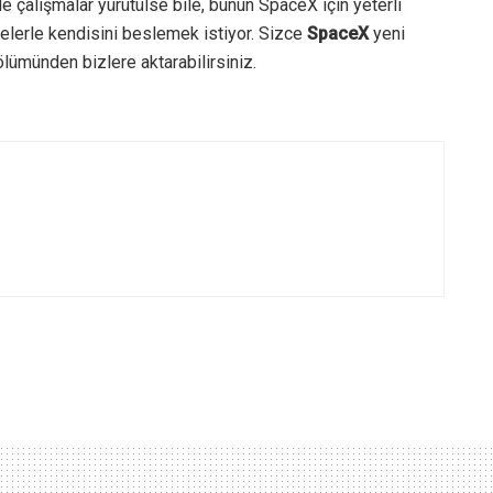
e çalışmalar yürütülse bile, bunun SpaceX için yeterli
elerle kendisini beslemek istiyor. Sizce
SpaceX
yeni
ölümünden bizlere aktarabilirsiniz.