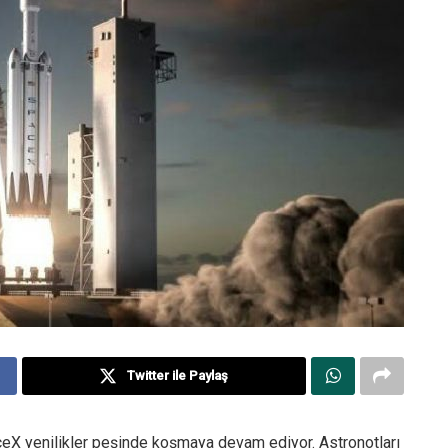
Twitter ile Paylaş
ceX yenilikler peşinde koşmaya devam ediyor. Astronotları