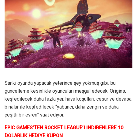
Sanki oyunda yapacak yeterince şey yokmuş gibi, bu
güncelleme kesinlikle oyuncuları meşgul edecek. Origins,
keşfedilecek daha fazla yer, hava koşulları, cesur ve devasa
binalar ile keşfedilecek “yabancı, daha zengin ve daha
çeşitli bir evren” vaat ediyor.
EPIC GAMES’TEN ROCKET LEAGUE’İ İNDİRENLERE 10
DOLARLIK HEDİYE KUPON