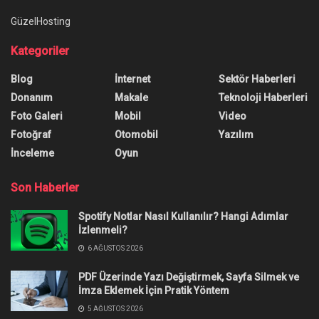
GüzelHosting
Kategoriler
Blog
İnternet
Sektör Haberleri
Donanım
Makale
Teknoloji Haberleri
Foto Galeri
Mobil
Video
Fotoğraf
Otomobil
Yazılım
İnceleme
Oyun
Son Haberler
Spotify Notlar Nasıl Kullanılır? Hangi Adımlar
İzlenmeli?
6 AĞUSTOS 2026
PDF Üzerinde Yazı Değiştirmek, Sayfa Silmek ve
İmza Eklemek İçin Pratik Yöntem
5 AĞUSTOS 2026