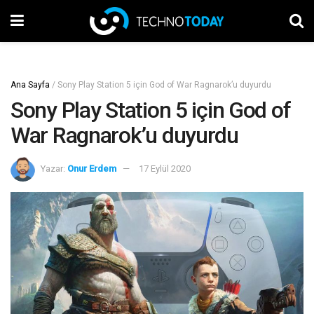
Ana Sayfa
/
Sony Play Station 5 için God of War Ragnarok’u duyurdu
Sony Play Station 5 için God of
War Ragnarok’u duyurdu
Yazar:
Onur Erdem
17 Eylül 2020