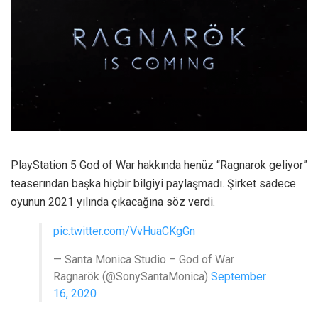
PlayStation 5 God of War hakkında henüz “Ragnarok geliyor”
teaserından başka hiçbir bilgiyi paylaşmadı. Şirket sadece
oyunun 2021 yılında çıkacağına söz verdi.
pic.twitter.com/VvHuaCKgGn
— Santa Monica Studio – God of War
Ragnarök (@SonySantaMonica)
September
16, 2020