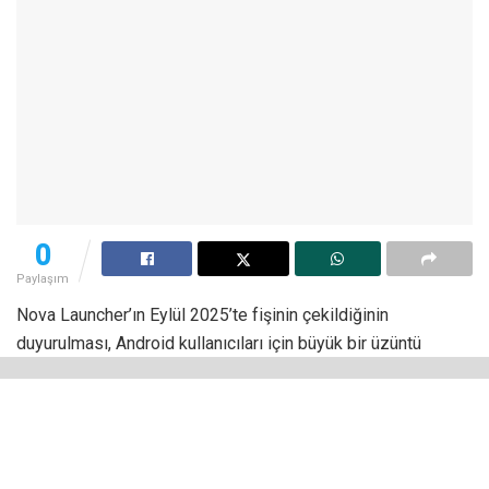
0
Paylaşım
Nova Launcher’ın Eylül 2025’te fişinin çekildiğinin
duyurulması, Android kullanıcıları için büyük bir üzüntü
kaynağı olmuştu. İlginç bir şekilde bu gelişmeden sonra
uygulama sürpriz bir güncelleme aldı. Her ne kadar geri
dönmüş olsa da eskisinden çok daha farklı görünecek bir
değişikliğe hazırlanıyor.