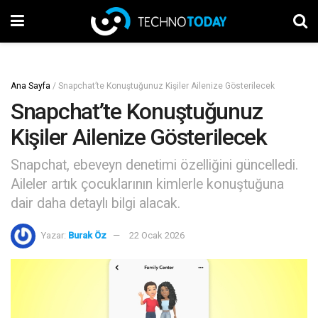
Ana Sayfa
/
Snapchat’te Konuştuğunuz Kişiler Ailenize Gösterilecek
Snapchat’te Konuştuğunuz
Kişiler Ailenize Gösterilecek
Snapchat, ebeveyn denetimi özelliğini güncelledi.
Aileler artık çocuklarının kimlerle konuştuğuna
dair daha detaylı bilgi alacak.
Yazar:
Burak Öz
22 Ocak 2026