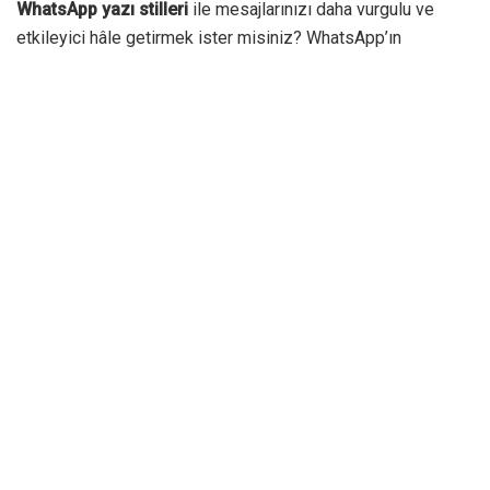
WhatsApp yazı stilleri
ile mesajlarınızı daha vurgulu ve
etkileyici hâle getirmek ister misiniz? WhatsApp’ın
kullanıcıların mesajı biçimlendirmesi sunduğu
seçeneklerden haberiniz yoksa bunları öğrenmek için henüz
çok geç değil.
Uygulamada göndereceğiniz mesajlardaki belirli kelime ya
da kelimeleri kalın ya da italik hâle getirebilir, üstünü
çizebilirsiniz. Bunun için ilgili sözcüklerin başına ve sonuna
belirli karakterleri getirmeniz yeterlidir.
Bu özellik hem iOS hem Android işletim sistemli cihazlarda
kullanılabilir. Sohbetleri daha etkileyici yürütmek için
mesajlarınıza bu stilleri nasıl uygulayacağınızı aşağıdan
mutlaka öğrenmelisiniz.
WhatsApp Yazı Stilleri Neler?