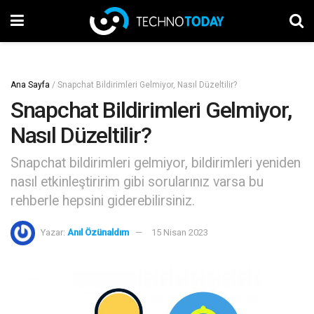
Ana Sayfa
/
Snapchat Bildirimleri Gelmiyor, Nasıl Düzeltilir?
Snapchat Bildirimleri Gelmiyor,
Nasıl Düzeltilir?
Snapchat bildirimleri gelmiyor, bildirimleri yeniden
nasıl etkinleştiririm gibi sorularınız varsa bu
rehberle hepsini giderebilirsiniz.
Yazar:
Anıl Özünaldım
15 Nisan 2023