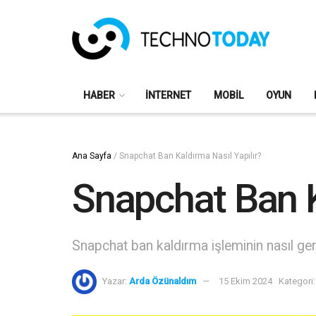
HABER
İNTERNET
MOBIL
OYUN
Ana Sayfa
/
Snapchat Ban Kaldırma Nasıl Yapılır?
Snapchat Ban K
Snapchat ban kaldırma işleminin nasıl ge
Yazar:
Arda Özünaldım
15 Ekim 2024
Kategori: