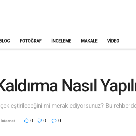
BLOG
FOTOĞRAF
İNCELEME
MAKALE
VIDEO
aldırma Nasıl Yapıl
rçekleştirileceğini mi merak ediyorsunuz? Bu rehberde
0
0
0
İnternet