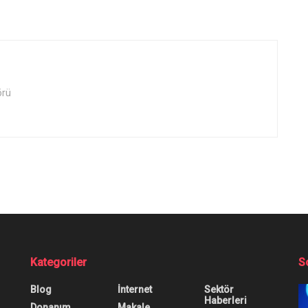
örü
Kategoriler
S
Blog
İnternet
Sektör
Haberleri
Donanım
Makale