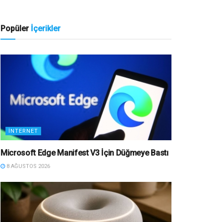
Popüler
İçerikler
İNTERNET
Microsoft Edge Manifest V3 İçin Düğmeye Bastı
8 AĞUSTOS 2026