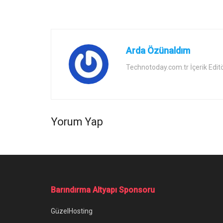
Arda Özünaldım
Technotoday.com.tr İçerik Edit
Yorum Yap
Barındırma Altyapı Sponsoru
GüzelHosting