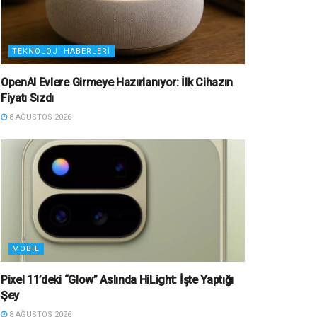
TEKNOLOJI HABERLERI
OpenAI Evlere Girmeye Hazırlanıyor: İlk Cihazın
Fiyatı Sızdı
8 AĞUSTOS 2026
MOBIL
Pixel 11’deki “Glow” Aslında HiLight: İşte Yaptığı
Şey
8 AĞUSTOS 2026