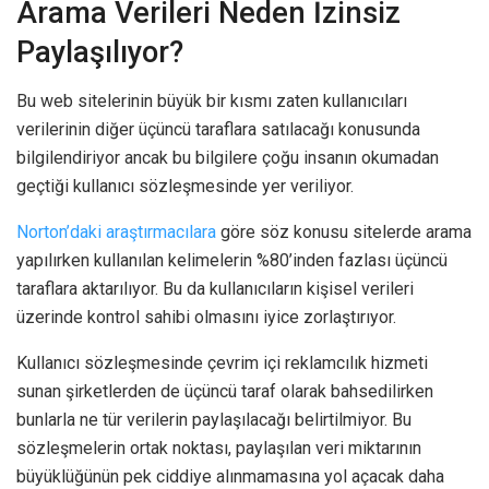
Arama Verileri Neden İzinsiz
Paylaşılıyor?
Bu web sitelerinin büyük bir kısmı zaten kullanıcıları
verilerinin diğer üçüncü taraflara satılacağı konusunda
bilgilendiriyor ancak bu bilgilere çoğu insanın okumadan
geçtiği kullanıcı sözleşmesinde yer veriliyor.
Norton’daki araştırmacılara
göre söz konusu sitelerde arama
yapılırken kullanılan kelimelerin %80’inden fazlası üçüncü
taraflara aktarılıyor. Bu da kullanıcıların kişisel verileri
üzerinde kontrol sahibi olmasını iyice zorlaştırıyor.
Kullanıcı sözleşmesinde çevrim içi reklamcılık hizmeti
sunan şirketlerden de üçüncü taraf olarak bahsedilirken
bunlarla ne tür verilerin paylaşılacağı belirtilmiyor. Bu
sözleşmelerin ortak noktası, paylaşılan veri miktarının
büyüklüğünün pek ciddiye alınmamasına yol açacak daha