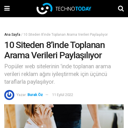
Ana Sayfa
/
10 Siteden 8’inde Toplanan Arama Verileri Paylaşılıyor
10 Siteden 8’inde Toplanan
Arama Verileri Paylaşılıyor
Popüler web sitelerinin 'inde toplanan arama
verileri reklam ağını iyileştirmek için üçüncü
taraflarla paylaşılıyor.
Yazar:
Burak Öz
11 Eylül 2022