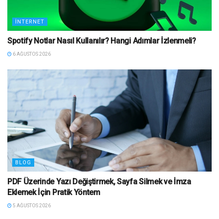
İNTERNET
Spotify Notlar Nasıl Kullanılır? Hangi Adımlar İzlenmeli?
6 AĞUSTOS 2026
BLOG
PDF Üzerinde Yazı Değiştirmek, Sayfa Silmek ve İmza
Eklemek İçin Pratik Yöntem
5 AĞUSTOS 2026