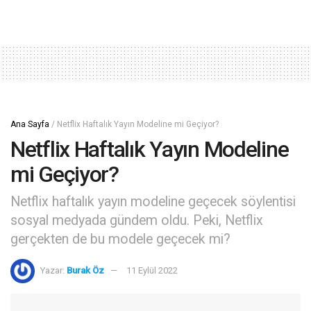
Ana Sayfa
/
Netflix Haftalık Yayın Modeline mi Geçiyor?
Netflix Haftalık Yayın Modeline
mi Geçiyor?
Netflix haftalık yayın modeline geçecek söylentisi
sosyal medyada gündem oldu. Peki, Netflix
gerçekten de bu modele geçecek mi?
Yazar:
Burak Öz
11 Eylül 2022