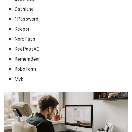
Dashlane
1Password
Keeper
NordPass
KeePassXC
RememBear
RoboForm
Myki