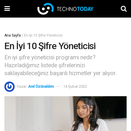
Ana Sayfa
/
En İyi 10 Şifre Yöneticisi
En İyi 10 Şifre Yöneticisi
En iyi şifre yöneticisi programı nedir?
Hazırladığımız listede şifrelerinizi
saklayabileceğiniz başarılı hizmetler yer alıyor.
Yazar:
Anıl Özünaldım
14 Şubat 2022