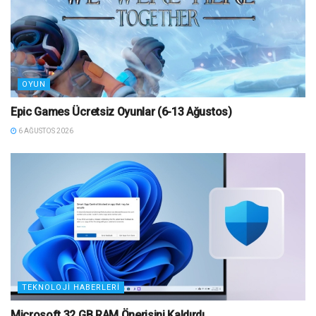
OYUN
Epic Games Ücretsiz Oyunlar (6-13 Ağustos)
6 AĞUSTOS 2026
TEKNOLOJI HABERLERI
Microsoft 32 GB RAM Önerisini Kaldırdı