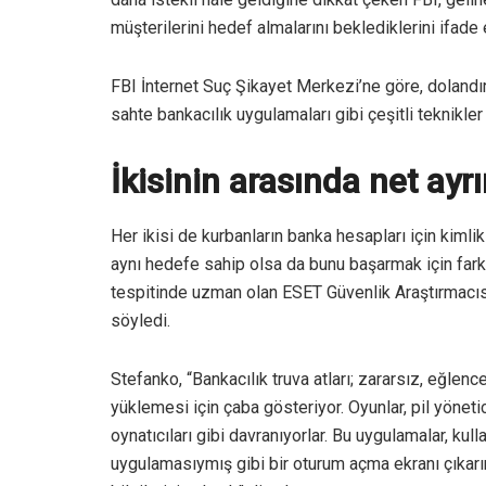
müşterilerini hedef almalarını beklediklerini ifade e
FBI İnternet Suç Şikayet Merkezi’ne göre, dolandırı
sahte bankacılık uygulamaları gibi çeşitli teknikler
İkisinin arasında net ayr
Her ikisi de kurbanların banka hesapları için kiml
aynı hedefe sahip olsa da bunu başarmak için farklı 
tespitinde uzman olan ESET Güvenlik Araştırmacısı
söyledi.
Stefanko, “Bankacılık truva atları; zararsız, eğlence
yüklemesi için çaba gösteriyor. Oyunlar, pil yönetici
oynatıcıları gibi davranıyorlar. Bu uygulamalar, ku
uygulamasıymış gibi bir oturum açma ekranı çıkarırl