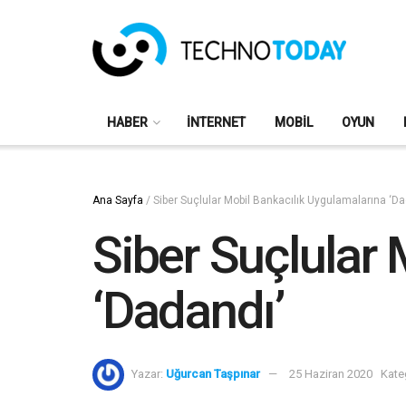
HABER
İNTERNET
MOBIL
OYUN
Ana Sayfa
/
Siber Suçlular Mobil Bankacılık Uygulamalarına ‘Da
Siber Suçlular
‘Dadandı’
Yazar:
Uğurcan Taşpınar
25 Haziran 2020
Kate