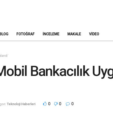
BLOG
FOTOĞRAF
İNCELEME
MAKALE
VIDEO
dandı’
 Mobil Bankacılık Uy
0
0
0
gori:
Teknoloji Haberleri