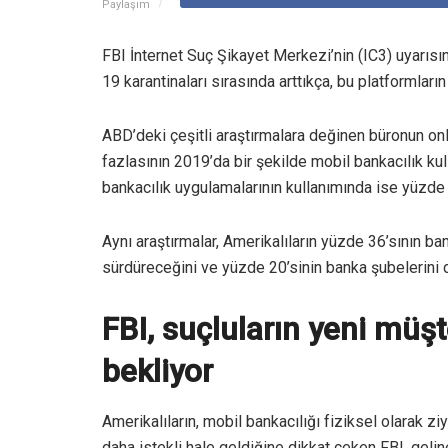
Paylaşım
FBI İnternet Suç Şikayet Merkezi’nin (IC3) uyarısı
19 karantinaları sırasında arttıkça, bu platformların
ABD’deki çeşitli araştırmalara değinen büronun onl
fazlasının 2019’da bir şekilde mobil bankacılık kul
bankacılık uygulamalarının kullanımında ise yüzde 5
Aynı araştırmalar, Amerikalıların yüzde 36’sının ban
sürdüreceğini ve yüzde 20’sinin banka şubelerini d
FBI, suçluların yeni müş
bekliyor
Amerikalıların, mobil bankacılığı fiziksel olarak z
daha istekli hale geldiğine dikkat çeken FBI, gelin