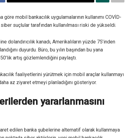
na göre mobil bankacılık uygulamalarının kullanımı COVİD-
 siber suçlular tarafından kullanılması riski de yükseldi.
ine dolandırıcılık kanadı, Amerikalıların yüzde 75’inden
landığını duyurdu. Büro, bu yılın başından bu yana
0’lik artış gözlemlendiğini paylaştı.
kacılık faaliyetlerini yürütmek için mobil araçlar kullanmayı
aha az ziyaret etmeyi planladığını gösteriyor.
terilerden yararlanmasını
iyaret edilen banka şubelerine alternatif olarak kullanmaya
en noktada siber aktörlerin, yeni mobil bankacılık