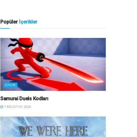
Popüler
İçerikler
OYUN
Samurai Duels Kodları
7 AĞUSTOS 2026