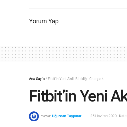
Yorum Yap
Ana Sayfa
/
Fitbit’in Yeni Akıllı Bilekliği: Charge 4
Fitbit’in Yeni Ak
Yazar:
Uğurcan Taşpınar
25 Haziran 2020
Kate