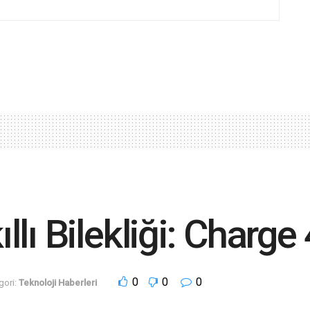
ıllı Bilekliği: Charge
0
0
0
gori:
Teknoloji Haberleri