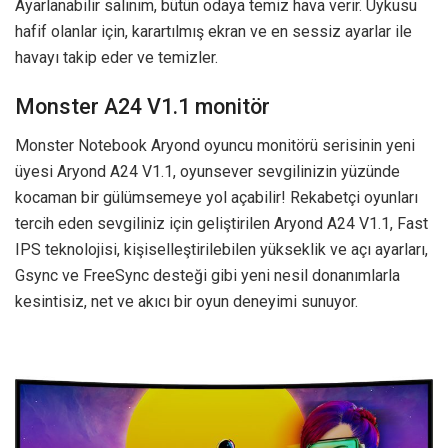
Ayarlanabilir salınım, bütün odaya temiz hava verir. Uykusu
hafif olanlar için, karartılmış ekran ve en sessiz ayarlar ile
havayı takip eder ve temizler.
Monster A24 V1.1 monitör
Monster Notebook Aryond oyuncu monitörü serisinin yeni
üyesi Aryond A24 V1.1, oyunsever sevgilinizin yüzünde
kocaman bir gülümsemeye yol açabilir! Rekabetçi oyunları
tercih eden sevgiliniz için geliştirilen Aryond A24 V1.1, Fast
IPS teknolojisi, kişiselleştirilebilen yükseklik ve açı ayarları,
Gsync ve FreeSync desteği gibi yeni nesil donanımlarla
kesintisiz, net ve akıcı bir oyun deneyimi sunuyor.