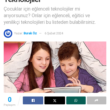
Çocuklar için eğlenceli teknolojiler mi
arıyorsunuz? Onlar için eğlenceli, eğitici ve
yenilikçi teknolojileri bu listeden bulabilirsiniz.
Yazar:
Burak Öz
6 Şubat 2024
0
Paylaşım