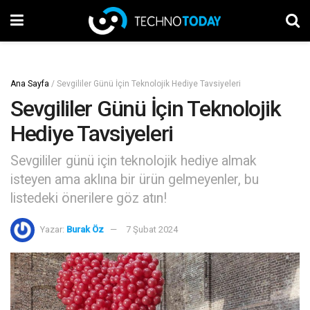
Ana Sayfa
/
Sevgililer Günü İçin Teknolojik Hediye Tavsiyeleri
Sevgililer Günü İçin Teknolojik
Hediye Tavsiyeleri
Sevgililer günü için teknolojik hediye almak
isteyen ama aklına bir ürün gelmeyenler, bu
listedeki önerilere göz atın!
Yazar:
Burak Öz
7 Şubat 2024