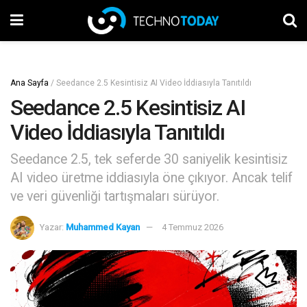
Ana Sayfa
/
Seedance 2.5 Kesintisiz AI Video İddiasıyla Tanıtıldı
Seedance 2.5 Kesintisiz AI
Video İddiasıyla Tanıtıldı
Seedance 2.5, tek seferde 30 saniyelik kesintisiz
AI video üretme iddiasıyla öne çıkıyor. Ancak telif
ve veri güvenliği tartışmaları sürüyor.
Yazar:
Muhammed Kayan
4 Temmuz 2026