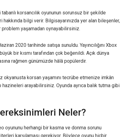
çi tabanlı korsancılık oyununun sorunsuz bir şekilde
hakkında bilgi verir. Bilgisayarınızda yer alan bileşenler,
ir problem yaşamadan oynayabilirsiniz.
Haziran 2020 tarihinde satışa sunuldu. Yayıncılığını Xbox
büyük bir kısmı tarafından çok beğenildi. Açık dünya
masına rağmen günümüzde hâlâ popülerdir.
sız okyanusta korsan yaşamını tecrübe etmenize imkân
p hazineleri arayabilirsiniz. Oyunda ayrıca balık tutma gibi
ereksinimleri Neler?
eo oyununu herhangi bir kasma ve donma sorunu
terleri karşılaması gerekiyor. Böylece oyunu hiçbir