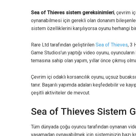
Sea of Thieves sistem gereksinimleri
, çevrim i
oynanabilmesi için gerekli olan donanım bileşenleri 
sistem özelliklerini karşılıyorsa oyunu herhangi b
Rare Ltd tarafından geliştirilen
Sea of Thieves
, 3 
Game Studios’un yaptığı video oyunu, oyuncuların 
temasına sahip olan yapım, yıllar önce çıkmış ol
Çevrim içi odaklı korsancılık oyunu, uçsuz bucak
tanır. Başarılı yapımda adaları keşfedebilir ve kayı
çeşitli aktiviteler de mevcut.
Sea of Thieves Sistem G
Tüm dünyada çoğu oyuncu tarafından oynanan vid
yaşamadan oynayabilmek için sisteminizin bazı kri