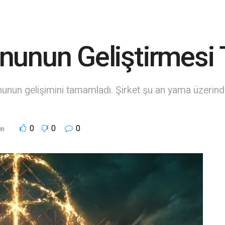
ununun Geliştirmes
un gelişimini tamamladı. Şirket şu an yama üzerinde 
0
0
0
un