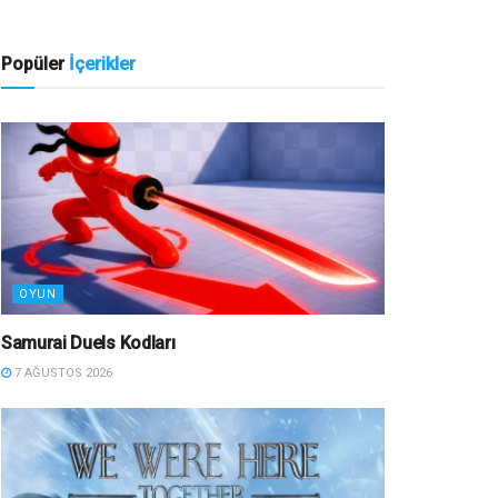
Popüler
İçerikler
OYUN
Samurai Duels Kodları
7 AĞUSTOS 2026