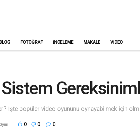
BLOG
FOTOĞRAF
İNCELEME
MAKALE
VIDEO
 Sistem Gereksiniml
er? İşte popüler video oyununu oynayabilmek için olm
0
0
0
Oyun