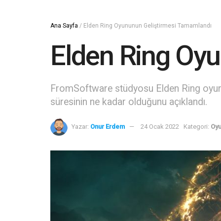
Ana Sayfa
/
Elden Ring Oyununun Geliştirmesi Tamamlandı
Elden Ring Oy
FromSoftware stüdyosu Elden Ring oyunun
süresinin ne kadar olduğunu açıklandı.
Yazar:
Onur Erdem
24 Ocak 2022
Kategori:
Oy