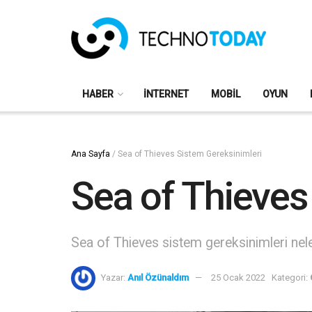
HABER
İNTERNET
MOBIL
OYUN
Ana Sayfa
/
Sea of Thieves Sistem Gereksinimleri
Sea of Thieves
Sea of Thieves sistem gereksinimleri nel
Yazar:
Anıl Özünaldım
25 Ocak 2022
Kategori: