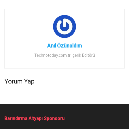
Anıl Özünaldım
Technotoday.com.tr İçerik Editörü
Yorum Yap
Barındırma Altyapı Sponsoru