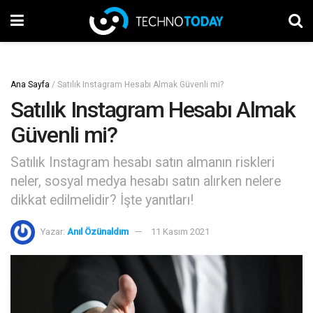
Ana Sayfa
/
Satılık Instagram Hesabı Almak Güvenli mi?
Satılık Instagram Hesabı Almak
Güvenli mi?
Satılık Instagram hesabı satın almanın riskleri
neler, sosyal medya hesabı satın alırken nelere
dikkat edilmelidir? İşte yanıtları!
Yazar:
Anıl Özünaldım
11 Kasım 2021