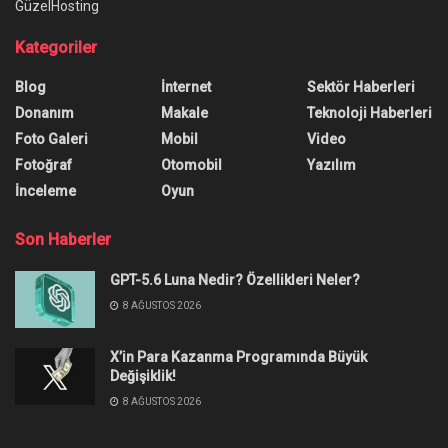
GüzelHosting
Kategoriler
Blog
İnternet
Sektör Haberleri
Donanım
Makale
Teknoloji Haberleri
Foto Galeri
Mobil
Video
Fotoğraf
Otomobil
Yazılım
İnceleme
Oyun
Son Haberler
GPT-5.6 Luna Nedir? Özellikleri Neler?
8 AĞUSTOS 2026
X’in Para Kazanma Programında Büyük
Değişiklik!
8 AĞUSTOS 2026