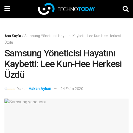
Ana Sayfa
/
Samsung Yöneticisi Hayatını Kaybetti: Lee Kun-Hee Herkesi
Üzdü
Samsung Yöneticisi Hayatını
Kaybetti: Lee Kun-Hee Herkesi
Üzdü
Yazar:
Hakan Ayhan
24 Ekim 2020