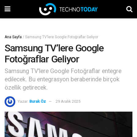
Ana Sayfa
/
Samsung TV’lere Google Fotoğraflar Geliyor
Samsung TV’lere Google
Fotoğraflar Geliyor
Samsung TV'lere Google Fotoğraflar entegre
edilecek. Bu entegrasyon beraberinde birçok
özellik getirecek.
Yazar:
Burak Öz
29 Aralık 2025