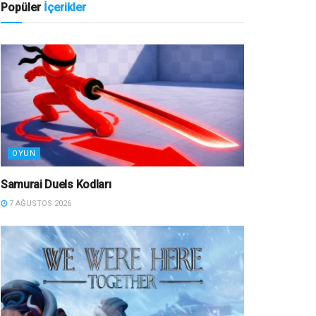
Popüler
İçerikler
OYUN
Samurai Duels Kodları
7 AĞUSTOS 2026