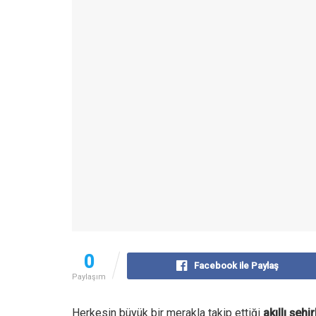
0
Facebook ile Paylaş
Paylaşım
Herkesin büyük bir merakla takip ettiği
akıllı şehi