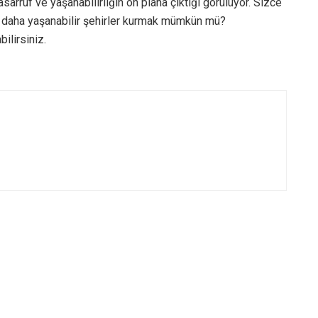
tasarruf ve yaşanabilirliğin ön plana çıktığı görülüyor. Sizce
k daha yaşanabilir şehirler kurmak mümkün mü?
ilirsiniz.