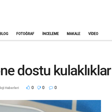
BLOG
FOTOĞRAF
İNCELEME
MAKALE
VIDEO
e dostu kulaklıklar 
0
0
0
oji Haberleri