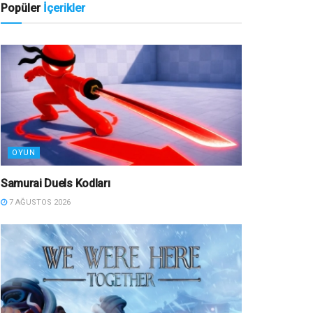
Popüler
İçerikler
OYUN
Samurai Duels Kodları
7 AĞUSTOS 2026