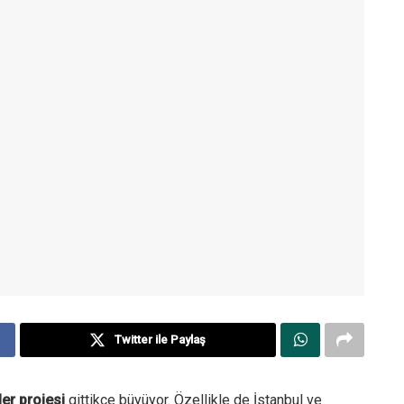
Twitter ile Paylaş
rler projesi
gittikçe büyüyor. Özellikle de İstanbul ve