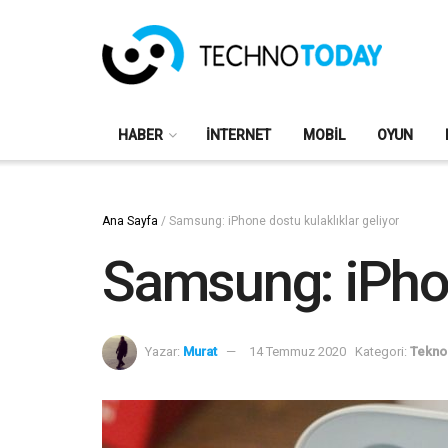
HABER
İNTERNET
MOBIL
OYUN
Ana Sayfa
/
Samsung: iPhone dostu kulaklıklar geliyor
Samsung: iPhon
Yazar:
Murat
14 Temmuz 2020
Kategori:
Teknol