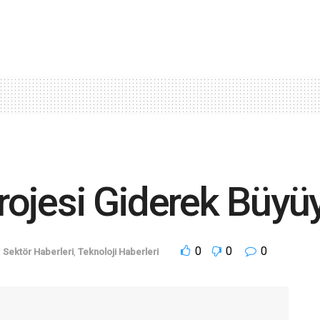
 Projesi Giderek Büyü
0
0
0
:
Sektör Haberleri
,
Teknoloji Haberleri