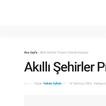
Ana Sayfa
/
Akıllı Şehirler Projesi Giderek Büyüyor
Akıllı Şehirler
Yazar:
Hakan Ayhan
14 Temmuz 2020
Kategori