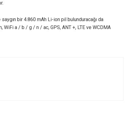
r.
e saygın bir 4.860 mAh Li-ion pil bulunduracağı da
oth, WiFi a / b / g / n / ac, GPS, ANT +, LTE ve WCDMA