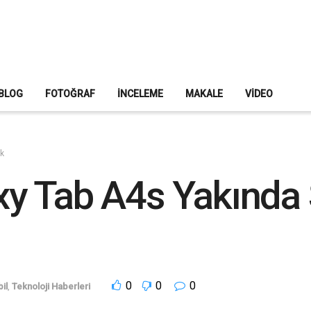
BLOG
FOTOĞRAF
İNCELEME
MAKALE
VIDEO
k
y Tab A4s Yakında 
0
0
0
il
,
Teknoloji Haberleri