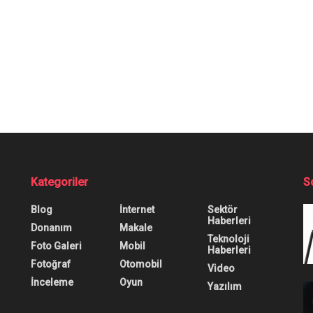
li Raporu Endişelend
0
0
0
noloji Haberleri