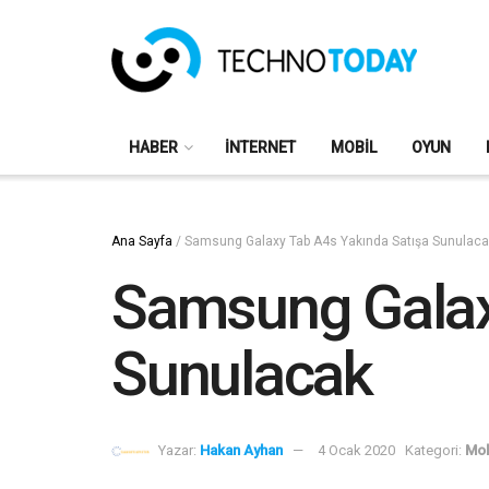
HABER
İNTERNET
MOBIL
OYUN
Ana Sayfa
/
Samsung Galaxy Tab A4s Yakında Satışa Sunulaca
Samsung Galax
Sunulacak
Yazar:
Hakan Ayhan
4 Ocak 2020
Kategori:
Mob