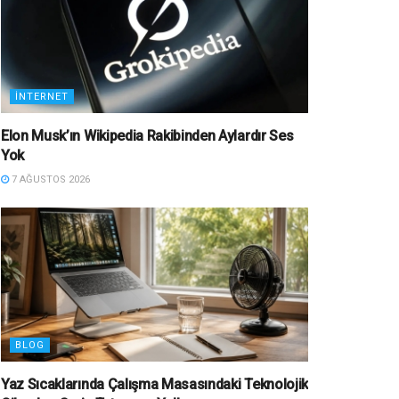
İNTERNET
Elon Musk’ın Wikipedia Rakibinden Aylardır Ses
Yok
7 AĞUSTOS 2026
BLOG
Yaz Sıcaklarında Çalışma Masasındaki Teknolojik