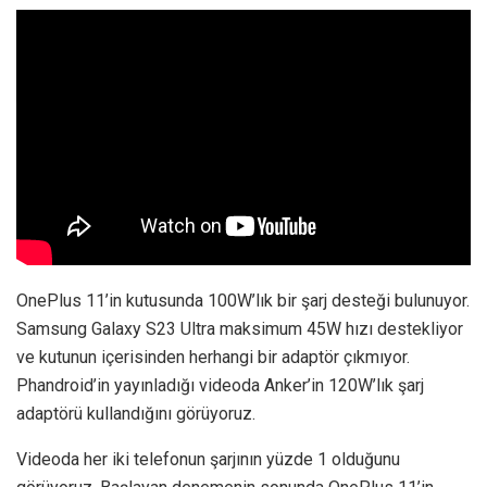
İlginizi çekebilir;
Dreame'nin Yeni Telefonunun
Özellikleri Sızdırıldı
OnePlus 11’in kutusunda 100W’lık bir şarj desteği bulunuyor.
Samsung Galaxy S23 Ultra maksimum 45W hızı destekliyor
ve kutunun içerisinden herhangi bir adaptör çıkmıyor.
Phandroid’in yayınladığı videoda Anker’in 120W’lık şarj
adaptörü kullandığını görüyoruz.
Videoda her iki telefonun şarjının yüzde 1 olduğunu