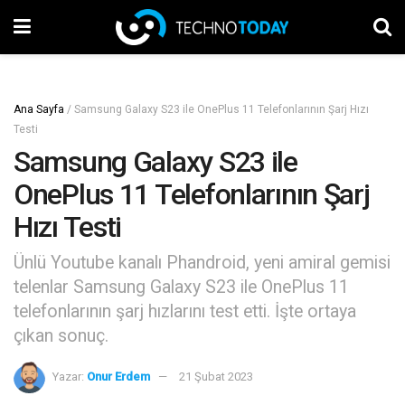
Ana Sayfa
/
Samsung Galaxy S23 ile OnePlus 11 Telefonlarının Şarj Hızı
Testi
Samsung Galaxy S23 ile
OnePlus 11 Telefonlarının Şarj
Hızı Testi
Ünlü Youtube kanalı Phandroid, yeni amiral gemisi
telenlar Samsung Galaxy S23 ile OnePlus 11
telefonlarının şarj hızlarını test etti. İşte ortaya
çıkan sonuç.
Yazar:
Onur Erdem
21 Şubat 2023