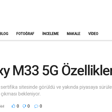
BLOG
FOTOĞRAF
İNCELEME
MAKALE
VIDEO
 M33 5G Özellikleri 
rtifika sitesinde görüldü ve yakında piyasaya sürül
 çıkması bekleniyor.
0
0
0
bil