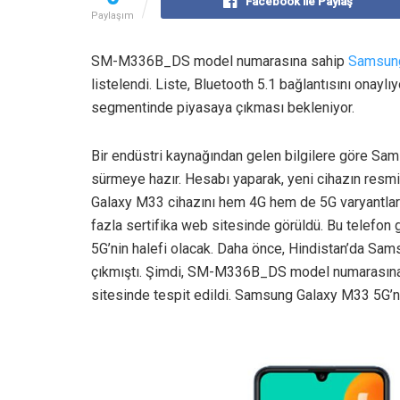
Facebook ile Paylaş
Paylaşım
SM-M336B_DS model numarasına sahip
Samsun
listelendi. Liste, Bluetooth 5.1 bağlantısını onayl
segmentinde piyasaya çıkması bekleniyor.
Bir endüstri kaynağından gelen bilgilere göre S
sürmeye hazır. Hesabı yaparak, yeni cihazın resmi
Galaxy M33 cihazını hem 4G hem de 5G varyantları
fazla sertifika web sitesinde görüldü. Bu telefo
5G’nin halefi olacak. Daha önce, Hindistan’da S
çıkmıştı. Şimdi, SM-M336B_DS model numarasına sa
sitesinde tespit edildi. Samsung Galaxy M33 5G’nin