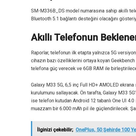
SM-M336B_DS model numarasına sahip akıllı telefo
Bluetooth 5.1 bağlantı desteğini olacağını gösteriyo
Akıllı Telefonun Beklenen
Raporlar, telefonun ilk etapta yalnızca 5G versiy
cihazın bazı özelliklerini ortaya koyan Geekbench
telefona güç verecek ve 6GB RAM ile birleştirilece
Galaxy M33 5G, 6,5 inç Full HD+ AMOLED ekrana sa
kurulumunu sallayacak. Ön tarafta, Galaxy M33 5G
ise telefon kutudan Android 12 tabanlı One UI 4.0 
muazzam bir 6.000 mAh pil ile güçlendirilecek. Şar
İlginizi çekebilir;
OnePlus, 50 Şehirde 100 Y