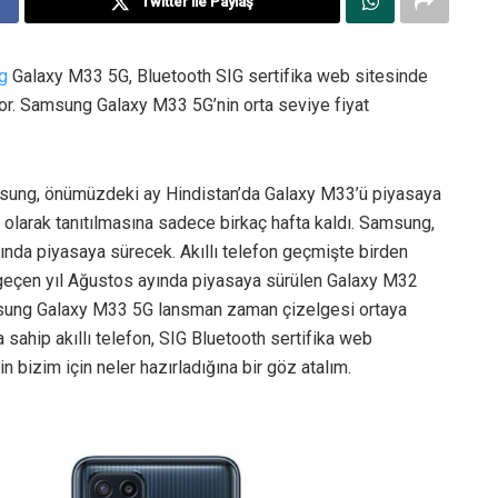
Twitter ile Paylaş
g
Galaxy M33 5G, Bluetooth SIG sertifika web sitesinde
ıyor. Samsung Galaxy M33 5G’nin orta seviye fiyat
amsung, önümüzdeki ay Hindistan’da Galaxy M33’ü piyasaya
 olarak tanıtılmasına sadece birkaç hafta kaldı. Samsung,
nda piyasaya sürecek. Akıllı telefon geçmişte birden
n geçen yıl Ağustos ayında piyasaya sürülen Galaxy M32
amsung Galaxy M33 5G lansman zaman çizelgesi ortaya
hip akıllı telefon, SIG Bluetooth sertifika web
 bizim için neler hazırladığına bir göz atalım.