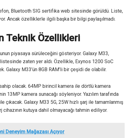
n, Bluetooth SIG sertifika web sitesinde görüldü. Liste,
r. Ancak özelliklerle ilgili başka bir bilgi paylaşılmadı.
 Teknik Özellikleri
onunun piyasaya sürüleceğini gösteriyor. Galaxy M33,
 listesinde zaten yer aldı. Özellikle, Exynos 1200 SoC
k. Galaxy M33’ün 8GB RAM’li bir çeşidi de olabilir.
hip olacak. 64MP birincil kamera ile dörtlü kamera
’nin 13MP kamera sunacağı söyleniyor. Yazılım tarafında
ile çıkacak. Galaxy M33 5G, 25W hızlı şarj ile tamamlanmış
j cihazının kutuya dahil olmayacağı tahmin ediliyor.
eni Deneyim Mağazası Açıyor