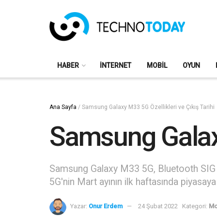
HABER
İNTERNET
MOBIL
OYUN
Ana Sayfa
/
Samsung Galaxy M33 5G Özellikleri ve Çıkış Tarihi
Samsung Galaxy
Samsung Galaxy M33 5G, Bluetooth SIG se
5G'nin Mart ayının ilk haftasında piyasaya
Yazar:
Onur Erdem
24 Şubat 2022
Kategori:
Mo