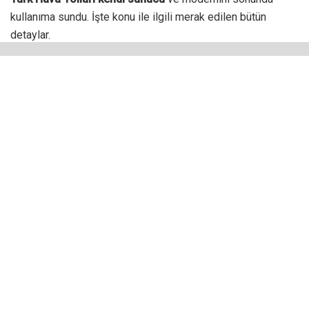
kullanıma sundu. İşte konu ile ilgili merak edilen bütün
detaylar.
Türk hava Yolları tarafından yapılan açıklamalara göre
anlık
internet erişiminin sağlanması
ve isteyen yolcuların içerik
paylaşabilmesi için yerli sunucu ve modemler üretildi.
Böylece filmler, müzikler, videolar ve gazeteler bu sunucular
üzerinden kullanılabilecek.
Bu kurum genellikle yenilikçi yönü ile biliniyor. Birçok alanda
kendine has yeniliklerinin olduğu söylenebilir. Zaten bu yönü
onu Avrupa’daki en güçlü şirketlerden bir tanesi konumuna
getiriyor.
Türk Hava Yolları kendi sunucu
ürünleri için büyük çaba harcadı