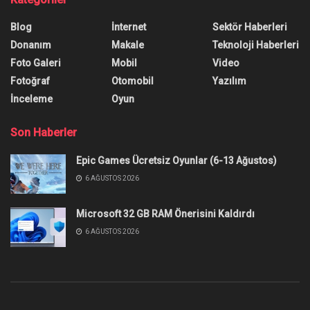
Sergiledi
Samsung CES 2026’da
Kırışmaz Katlanabilir Ekranlarını
Sergiledi
Samsung, CES 2026'da sergilediği yeni nesil
katlanabilir ekran teknolojisiyle, bu form faktörün
en büyük sorunlarından birine çözüm getirecek.
Yazar:
Muhammed Kayan
9 Ocak 2026