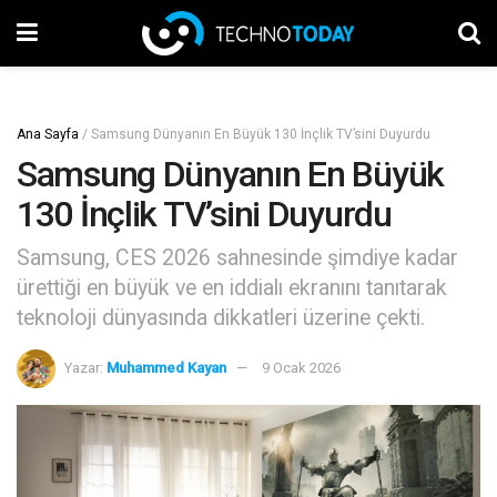
Ana Sayfa
/
Samsung Dünyanın En Büyük 130 İnçlik TV’sini Duyurdu
Samsung Dünyanın En Büyük
130 İnçlik TV’sini Duyurdu
Samsung, CES 2026 sahnesinde şimdiye kadar
ürettiği en büyük ve en iddialı ekranını tanıtarak
teknoloji dünyasında dikkatleri üzerine çekti.
Yazar:
Muhammed Kayan
9 Ocak 2026