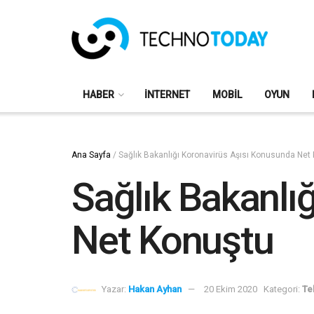
HABER
İNTERNET
MOBIL
OYUN
Ana Sayfa
/
Sağlık Bakanlığı Koronavirüs Aşısı Konusunda Net
Sağlık Bakanlı
Net Konuştu
Yazar:
Hakan Ayhan
20 Ekim 2020
Kategori:
Te