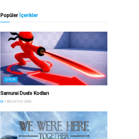
Popüler
İçerikler
OYUN
Samurai Duels Kodları
7 AĞUSTOS 2026