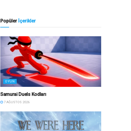
Popüler
İçerikler
OYUN
Samurai Duels Kodları
7 AĞUSTOS 2026