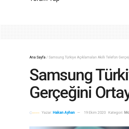
Ana Sayfa
/
Samsung Türkiye Açıklamaları Akıllı Telefon Gerçe
Samsung Türkiy
Gerçeğini Orta
Yazar:
Hakan Ayhan
19 Ekim 2020
Kategori:
Mo