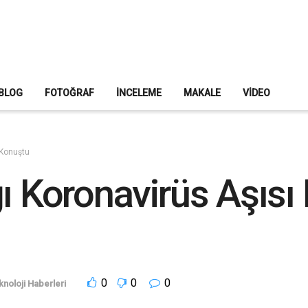
BLOG
FOTOĞRAF
İNCELEME
MAKALE
VIDEO
 Konuştu
ğı Koronavirüs Aşıs
0
0
0
knoloji Haberleri