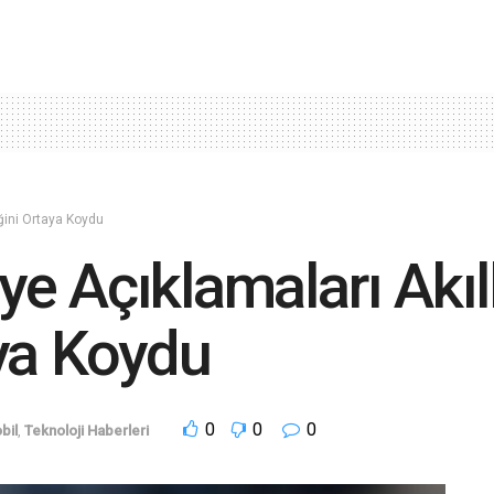
ğini Ortaya Koydu
e Açıklamaları Akıll
ya Koydu
0
0
0
bil
,
Teknoloji Haberleri