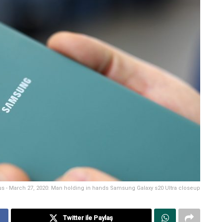
us - March 27, 2020: Man holding in hands Samsung Galaxy s20 Ultra closeup
Twitter ile Paylaş