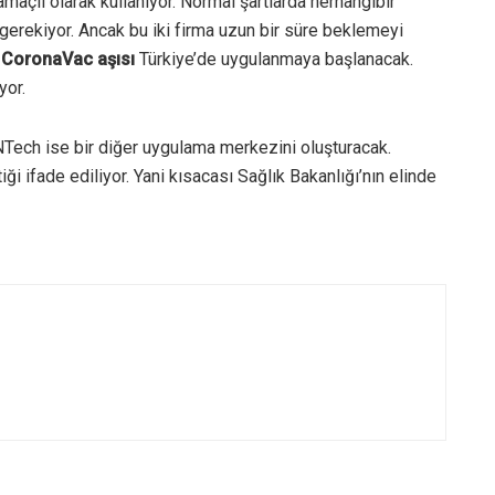
açlı olarak kullanıyor. Normal şartlarda herhangibir
gerekiyor. Ancak bu iki firma uzun bir süre beklemeyi
 CoronaVac aşısı
Türkiye’de uygulanmaya başlanacak.
yor.
NTech ise bir diğer uygulama merkezini oluşturacak.
i ifade ediliyor. Yani kısacası Sağlık Bakanlığı’nın elinde