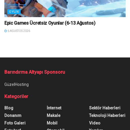
OYUN
Epic Games Ücretsiz Oyunlar (6-13 Ağustos)
6 AĞUSTOS 2026
Ana Sayfa
/
Akılda Kalıcı Bir Logo Nasıl Yaratılır?
Akılda Kalıcı Bir Logo Nasıl
Yaratılır?
Yazar:
technotoday
19 Nisan 2023