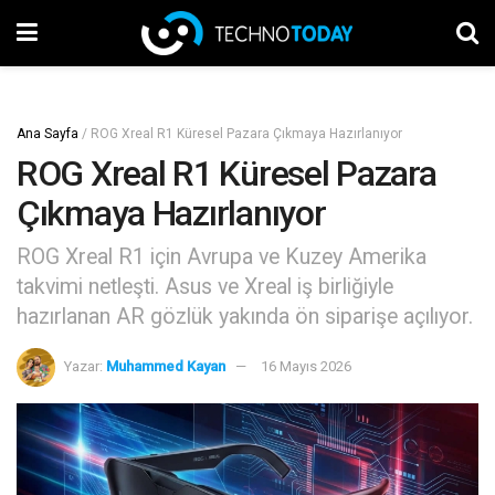
Ana Sayfa
/
ROG Xreal R1 Küresel Pazara Çıkmaya Hazırlanıyor
ROG Xreal R1 Küresel Pazara
Çıkmaya Hazırlanıyor
ROG Xreal R1 için Avrupa ve Kuzey Amerika
takvimi netleşti. Asus ve Xreal iş birliğiyle
hazırlanan AR gözlük yakında ön siparişe açılıyor.
Yazar:
Muhammed Kayan
16 Mayıs 2026